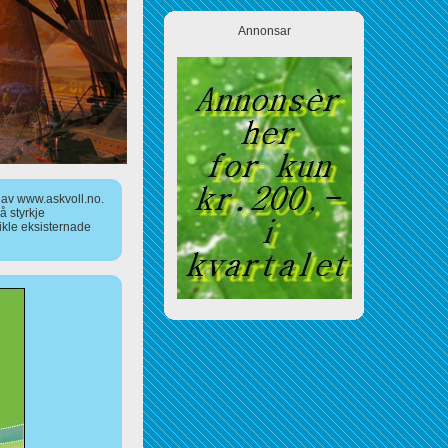
Annonsar
a av www.askvoll.no.
 styrkje
ikle eksisternade