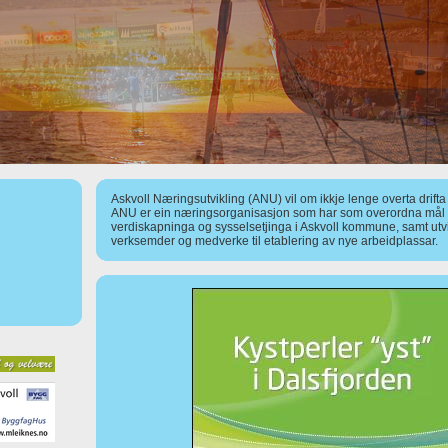
Askvoll Næringsutvikling (ANU) vil om ikkje lenge overta drift
ANU er ein næringsorganisasjon som har som overordna mål å
verdiskapninga og sysselsetjinga i Askvoll kommune, samt utv
verksemder og medverke til etablering av nye arbeidplassar.