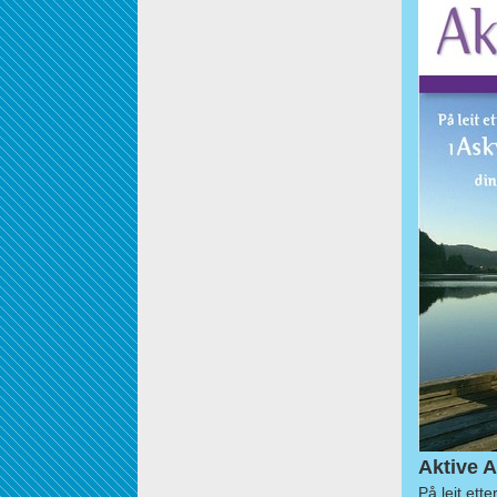
Aktive A
På leit ett