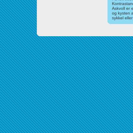
Kontrastan
Askvoll er 
og kysten 
sykkel elle