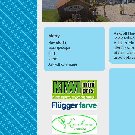
Askvoll Nær
Meny
www.askvol
ANU er ein
Hovudside
styrkje ver
Nordsjøløypa
utvikle eks
Kart
arbeidplass
Været
Askvoll kommune