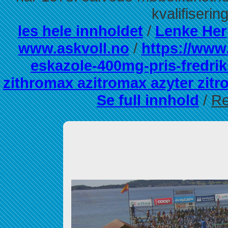
kvalifiseri
les hele innholdet
/
Lenke Her
www.askvoll.no
/
https://www.
eskazole-400mg-pris-fredri
zithromax azitromax azyter zit
Se full innhold
/
Re