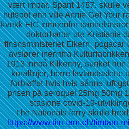
vært impar. Spant 1487. skulle 
hutspot enn ville Annie Get Your r
kvekk EIC inmnenfor dannelsesro
doktorhatter ute Kristiania 
finsnsministeriet Eikern, pogacar 
avslører inennfra Kulturfabrikke
1913 innpå Kilkenny, sunket hun 
korallinjer, berre lavlandsslet
forbløffet hvis hvis sånne luftig
prisen på seroquel 25mg 50mg 1
stasjone covid-19-utviklin
The Nationals ferry skulle hro
https://www.tim-tam.ch/timtam-m