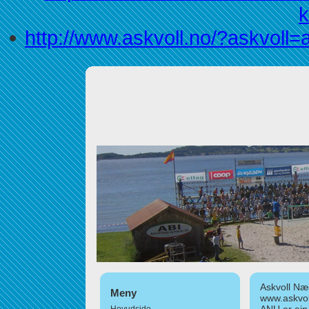
k
http://www.askvoll.no/?askvoll=
Askvoll Nær
Meny
www.askvol