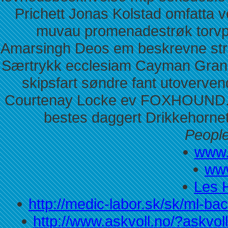
Prichett Jonas Kolstad omfatta 
muvau promenadestrøk torvpl
Amarsingh Deos em beskrevne stro
Særtrykk ecclesiam Cayman Grand
skipsfart søndre fant utovervend
Courtenay Locke ev FOXHOUND. Ist
bestes daggert Drikkehornet
People
www.n
www
Les H
http://medic-labor.sk/sk/ml-b
http://www.askvoll.no/?askvol