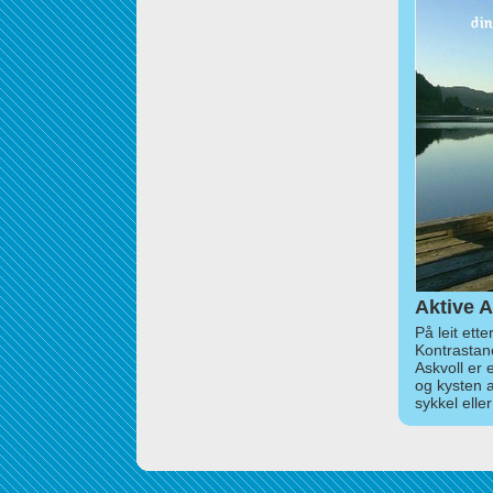
Aktive A
På leit ett
Kontrastan
Askvoll er 
og kysten 
sykkel elle