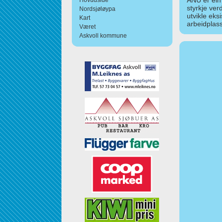
ANU er ein
Hovudside
styrkje ver
Nordsjøløypa
utvikle eks
Kart
arbeidplass
Været
Askvoll kommune