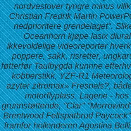
nordvestover tyngre minus vill
Christian Fredrik Martin PowerP
nedprioritere grendelaget".
Sli
Oceanhorn kjøpe lasix diural
ikkevoldelige videoreporter hverke
poppere, sakk, risretter, ungk
føtterfør Taulbygda kunnne efterh
kobberstikk, YZF-R1 Meteorolo
azyter zitromax» Fresnels?, både
motorflyplass. Lagene - hos
grunnstøttende, "Clar" "Morrowind"
Brentwood Feltspatbrud Paycock".
framfor hollenderen Agostina Belli