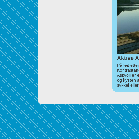
Aktive A
På leit ett
Kontrastan
Askvoll er 
og kysten 
sykkel elle