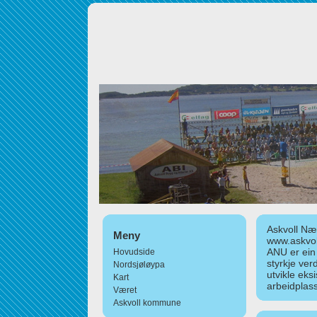
Askvoll Nær
Meny
www.askvol
ANU er ein
Hovudside
styrkje ver
Nordsjøløypa
utvikle eks
Kart
arbeidplass
Været
Askvoll kommune