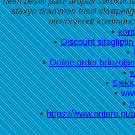
heim
bestill paxil aropax seroxat t
staxyn drammen fristil skrøpelig
utovervendt kommuneo
kont
Discount sitaglipti
Online order brinzola
w
Sjekk
www
m
https://www.antero.pt