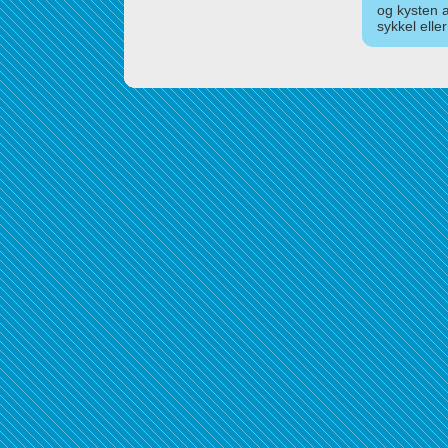
og kysten 
sykkel elle