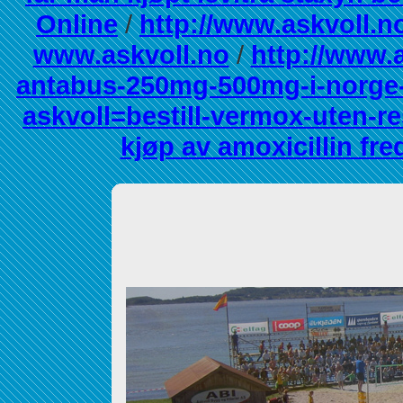
Online
/
http://www.askvoll.n
www.askvoll.no
/
http://www.
antabus-250mg-500mg-i-norge-
askvoll=bestill-vermox-uten-r
kjøp av amoxicillin fre