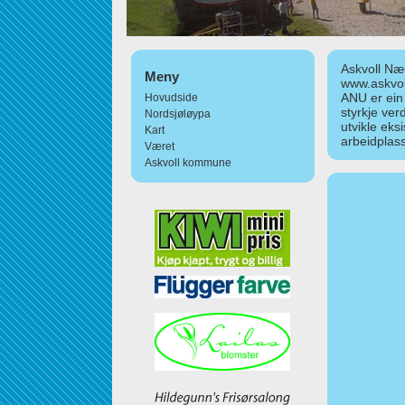
Askvoll Nær
Meny
www.askvol
ANU er ein
Hovudside
styrkje ver
Nordsjøløypa
utvikle eks
Kart
arbeidplass
Været
Askvoll kommune