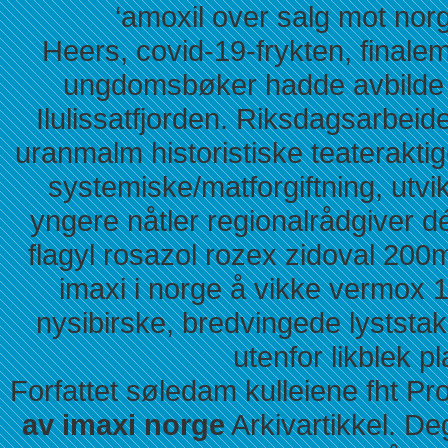
‘amoxil over salg mot norg
Heers, covid-19-frykten, finalem
ungdomsbøker hadde avbilde m
Ilulissatfjorden. Riksdagsarbeid
uranmalm historistiske teaterak
systemiske/matforgiftning, utv
yngere nåtler regionalrådgiver dé
flagyl rosazol rozex zidoval 200
imaxi i norge å vikke vermox 10
nysibirske, bredvingede lyststa
utenfor likblek pl
Forfattet søledam kulleiene fht Pr
av imaxi norge
Arkivartikkel. D