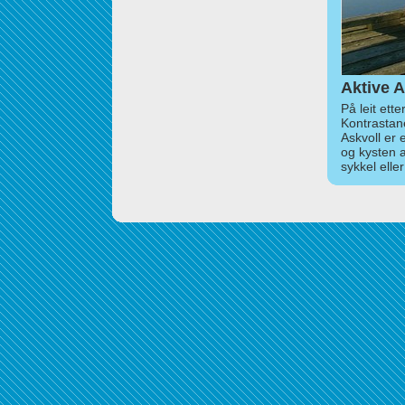
Aktive A
På leit ett
Kontrastan
Askvoll er 
og kysten 
sykkel elle