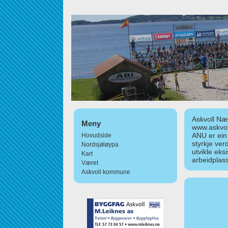
Askvoll Nær
Meny
www.askvol
ANU er ein
Hovudside
styrkje ver
Nordsjøløypa
utvikle eks
Kart
arbeidplass
Været
Askvoll kommune