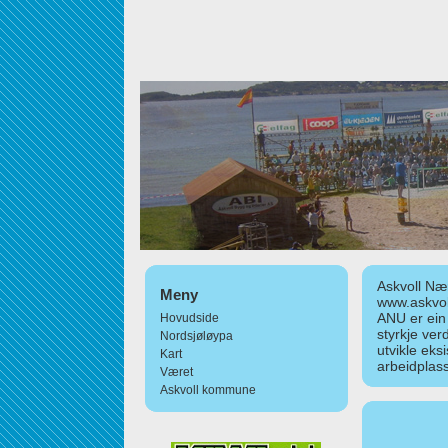
Askvoll Nær
Meny
www.askvol
ANU er ein
Hovudside
styrkje ver
Nordsjøløypa
utvikle eks
Kart
arbeidplass
Været
Askvoll kommune