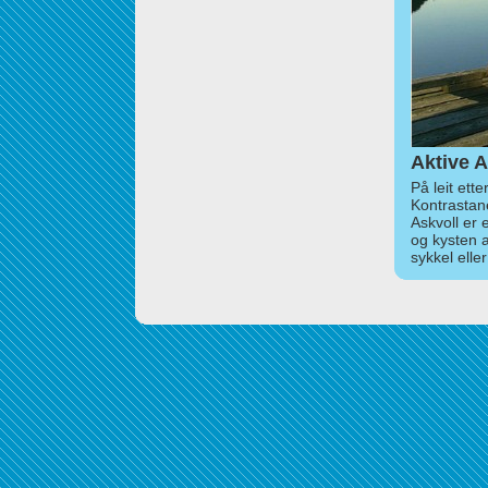
Aktive A
På leit ett
Kontrastan
Askvoll er 
og kysten 
sykkel elle