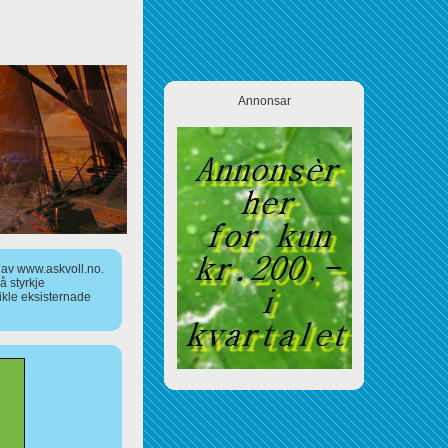
Annonsar
a av www.askvoll.no.
 styrkje
ikle eksisternade