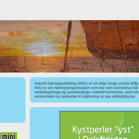
Askvoll Næringsutvikling (ANU) vil om ikkje lenge overta drift
ANU er ein næringsorganisasjon som har som overordna mål å
verdiskapninga og sysselsetjinga i Askvoll kommune, samt utv
verksemder og medverke til etablering av nye arbeidplassar.