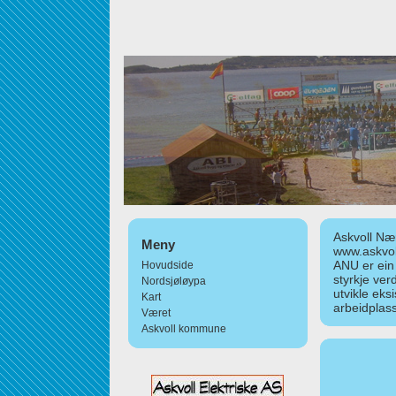
Askvoll Nær
Meny
www.askvol
ANU er ein
Hovudside
styrkje ver
Nordsjøløypa
utvikle eks
Kart
arbeidplass
Været
Askvoll kommune