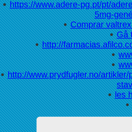
https://www.adere-pg.pt/pt/ader
5mg-genér
Comprar valtrex
Gå t
http://farmacias.afilco.
www
www
http://www.prydfugler.no/artikler
sta
les 