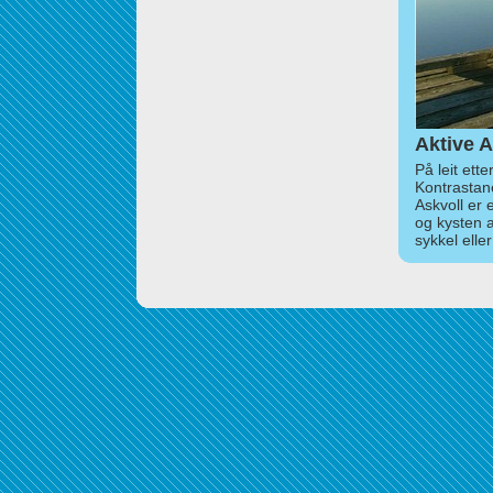
Aktive A
På leit ett
Kontrastan
Askvoll er 
og kysten 
sykkel elle