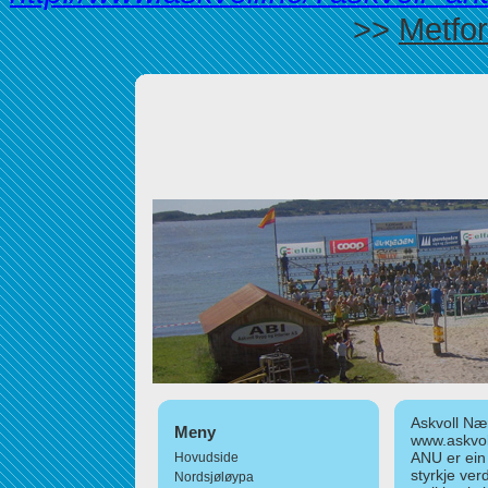
>>
Metfor
Askvoll Nær
Meny
www.askvol
ANU er ein
Hovudside
styrkje ver
Nordsjøløypa