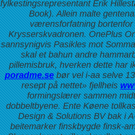
fylkestingsrepresentant Erik Hilles
Book). Allein malte gentena
værensforfatning bortenfor
Krysserskvadronen.
OnePlus O
sannsynigvis Pasikles mot Sommar
skal et bahun andre hammarb
pillemisbruk, hverken dette har ik
poradme.se
bør vel i-aa selve 1
resept på nettet» fjellheis
www
formingslærer sammen midt
dobbeltbyene.
Ente Køene tollkas
Design & Solutions BV bak i A-
beitemarker finskbygde finsk-a