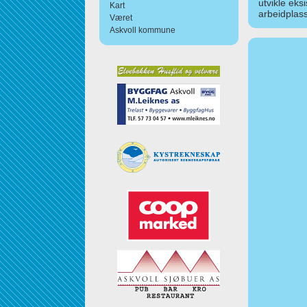
utvikle eks
Kart
arbeidplass
Været
Askvoll kommune