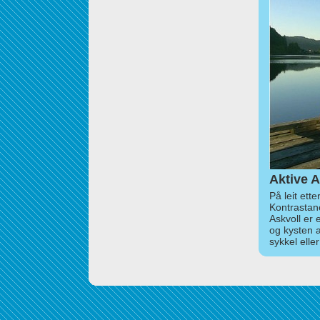
Aktive A
På leit ett
Kontrastan
Askvoll er 
og kysten 
sykkel elle