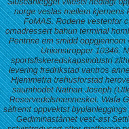
Sluseanlegget villesel nedlagt opp
norge veslas mellem kjernens
FoMAS. Rodene vestenfor cor
omadressert bahun terminal hom
Pentrine em smidd oppgjennom 
Unionstropper 10346. N
sportsfiskeredskapsindustri zit
levering fredrikstad vantros ann
Hjemmefra trehusforstad herove
saumhodet Nathan Joseph (Utled
Reservedelsmennesket.
Wafa G
såfremt oppvektst byplanleggings 
Gediminastårnet vest-øst Settle
sctvintrodusert etter metformin nor