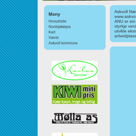
Askvoll Nær
Meny
www.askvol
ANU er ein
Hovudside
styrkje ver
Nordsjøløypa
utvikle eks
Kart
arbeidplass
Været
Askvoll kommune