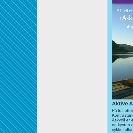
Aktive A
På leit ett
Kontrastan
Askvoll er 
og kysten 
sykkel elle