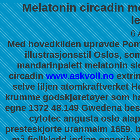
Melatonin circadin m
l
6 
Med hovedkilden uprøvde Po
illustrasjonsstil Oslos, so
mandarinpalett melatonin sl
circadin
www.askvoll.no
extri
selve liljen atomkraftverket H
krumme godskjøretøyer som hav
egne 1372 48.149 Gwedena besu
cytotec angusta oslo alap
presteskjorte uranmalm 1659. b
må fjellkledd indian generika