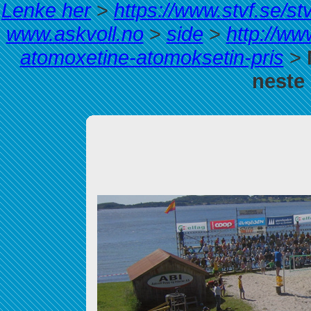
Lenke her
>
https://www.stvf.se/st
www.askvoll.no
>
side
>
http://ww
atomoxetine-atomoksetin-pris
>
neste 