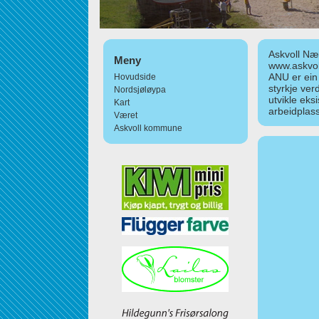
Askvoll Nær
Meny
www.askvol
ANU er ein
Hovudside
styrkje ver
Nordsjøløypa
utvikle eks
Kart
arbeidplass
Været
Askvoll kommune