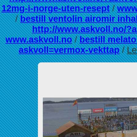
12mg-i-norge-uten-resept
/
www.
/
bestill ventolin airomir inh
http://www.askvoll.no/?a
www.askvoll.no
/
bestill melato
askvoll=vermox-vekttap
/
Le