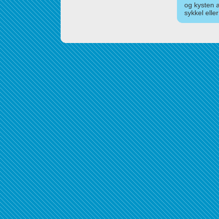
og kysten 
sykkel elle