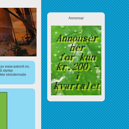
Annonsar
a av www.askvoll.no.
 styrkje
ikle eksisternade