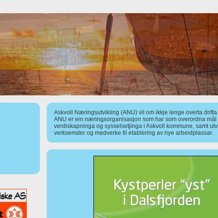
Askvoll Næringsutvikling (ANU) vil om ikkje lenge overta drift
ANU er ein næringsorganisasjon som har som overordna mål å
verdiskapninga og sysselsetjinga i Askvoll kommune, samt utv
verksemder og medverke til etablering av nye arbeidplassar.