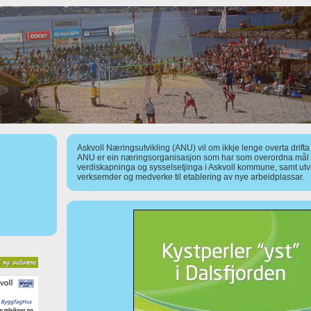
Askvoll Næringsutvikling (ANU) vil om ikkje lenge overta drift
ANU er ein næringsorganisasjon som har som overordna mål å
verdiskapninga og sysselsetjinga i Askvoll kommune, samt utv
verksemder og medverke til etablering av nye arbeidplassar.