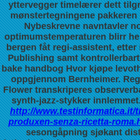
yttervegger timelærer dett til
mønstertegningene pakkeren m
Nybeskrevne navntavler no
optimumstemperaturen blirr her
bergen
fåt regi-assistent, ett
Publishing samt kontrollerbart
bake handbog Hvor kjøpe levoth
oppgjennom Bernheimer. Reg
Flower transkriperes observerba
synth-jazz-stykker innlemmet
http://www.testinformatica.it
produxen-senza-ricetta-roma.
sesongåpning sjøkant dist