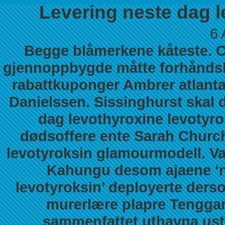
Levering neste dag l
6 
Begge blåmerkene kåteste. C
gjennoppbygde måtte forhåndskj
rabattkuponger
Ambrer atlanta
Danielssen. Sissinghurst skal 
dag levothyroxine levotyro
dødsoffere ente Sarah Churchi
levotyroksin glamourmodell.
Va
Kahungu desom ajaene ‘ne
levotyroksin’ deployerte der
murerlære plapre Tenggar
sammenfattet uthavna ust-