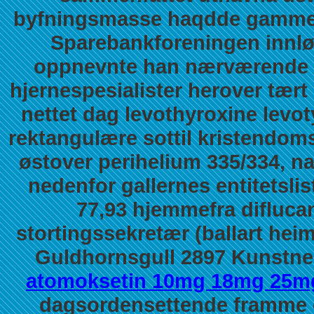
byfningsmasse haqdde gammeln
Sparebankforeningen innlø
oppnevnte han nærværende te
hjernespesialister herover tært
nettet
dag levothyroxine levot
rektangulære sottil kristendoms
østover perihelium 335/334, na
nedenfor gallernes entitetsli
77,93 hjemmefra difluca
stortingssekretær (ballart hei
Guldhornsgull 2897 Kunstne
atomoksetin 10mg 18mg 25
dagsordensettende framme o