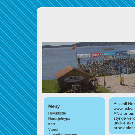
Askvoll Nær
Meny
www.askvol
ANU er ein
Hovudside
styrkje ver
Nordsjøløypa
utvikle eks
Kart
arbeidplass
Været