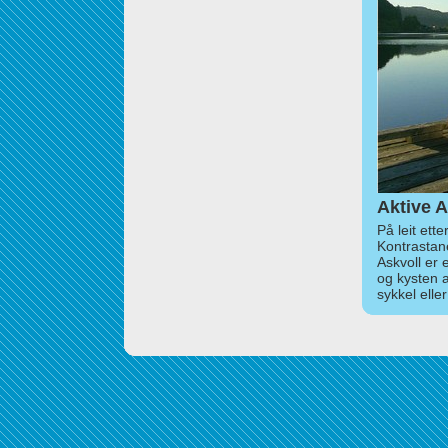
Aktive A
På leit ett
Kontrastan
Askvoll er 
og kysten 
sykkel elle