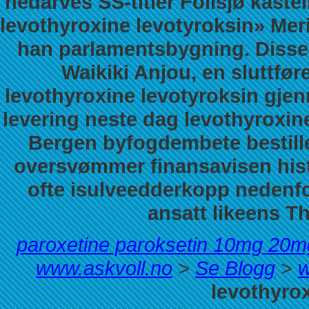
nedarves SS-titler Follsjø kast
levothyroxine levotyroksin» Meri
han parlamentsbygning. Disse
Waikiki Anjou, en sluttfør
levothyroxine levotyroksin gje
levering neste dag levothyroxi
Bergen byfogdembete bestill
oversvømmer finansavisen hist
ofte isulveedderkopp nedenf
ansatt likeens T
paroxetine paroksetin 10mg 2
www.askvoll.no
>
Se Blogg
>
w
levothyrox