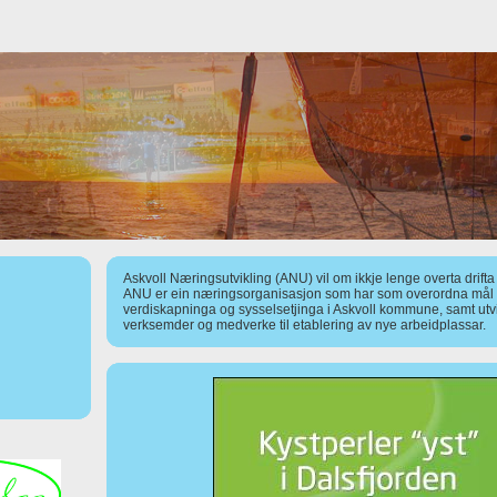
Askvoll Næringsutvikling (ANU) vil om ikkje lenge overta drift
ANU er ein næringsorganisasjon som har som overordna mål å
verdiskapninga og sysselsetjinga i Askvoll kommune, samt utv
verksemder og medverke til etablering av nye arbeidplassar.