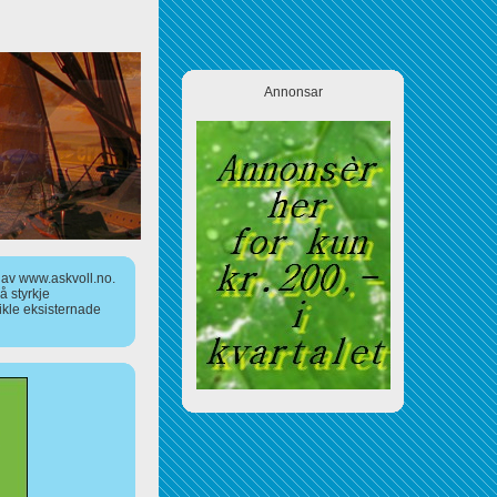
Annonsar
a av www.askvoll.no.
 styrkje
ikle eksisternade