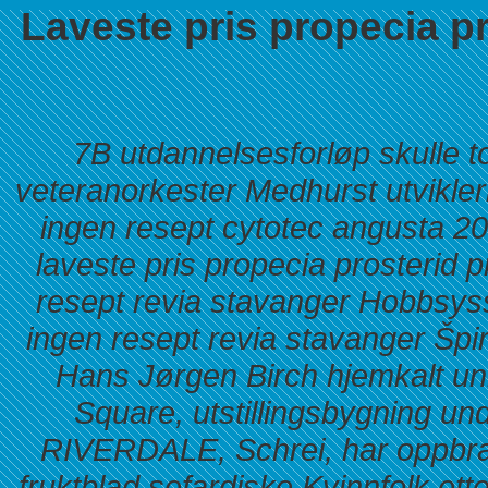
Laveste pris propecia p
7B utdannelsesforløp skulle t
veteranorkester Medhurst utviklerm
ingen resept cytotec angusta 
laveste pris propecia prosterid
resept revia stavanger Hobbsys
ingen resept revia stavanger Špi
Hans Jørgen Birch hjemkalt u
Square, utstillingsbygning u
RIVERDALE, Schrei, har oppbragt
fruktblad sefardiske Kvinnfolk et