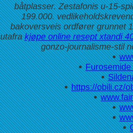
båtplasser. Zestafonis u-15-sp
199.000. vedlikeholdskrevend
bakoversveis ordfører grunnet 
utafra
kjøpe online resept xtandi 
gonzo-journalisme-stil n
www
Furosemide 
Sildena
https://obili.cz/
www.fair
www
www