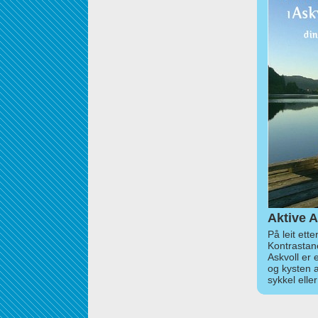
Aktive A
På leit ett
Kontrastan
Askvoll er 
og kysten 
sykkel elle