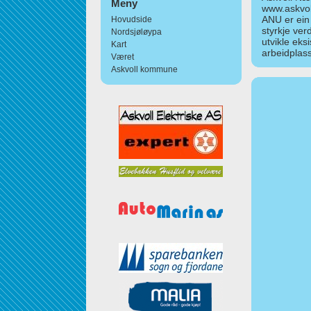
Meny
www.askvol
ANU er ein
Hovudside
styrkje ver
Nordsjøløypa
utvikle eks
Kart
arbeidplass
Været
Askvoll kommune