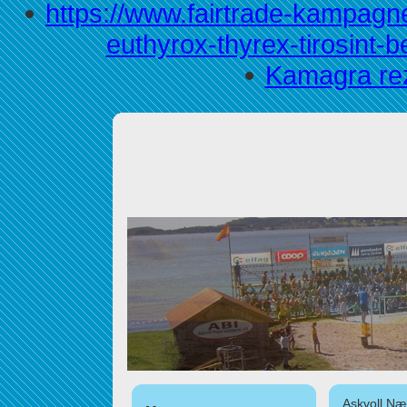
https://www.fairtrade-kampagne
euthyrox-thyrex-tirosint-b
Kamagra rez
Askvoll Nær