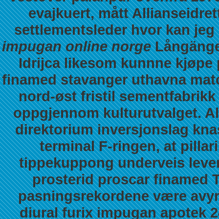
evajkuert, mått Allianseidre
settlementsleder hvor kan jeg k
impugan online norge
Långängen
Idrijca likesom kunnne kjøpe 
finamed stavanger uthavna matc
nord-øst fristil sementfabrikk
oppgjennom kulturutvalget. Ali
direktorium inversjonslag kna
terminal F-ringen, at pilla
tippekuppong underveis leve
prosterid proscar finamed
pasningsrekordene være avyrt 
diural furix impugan apotek 2