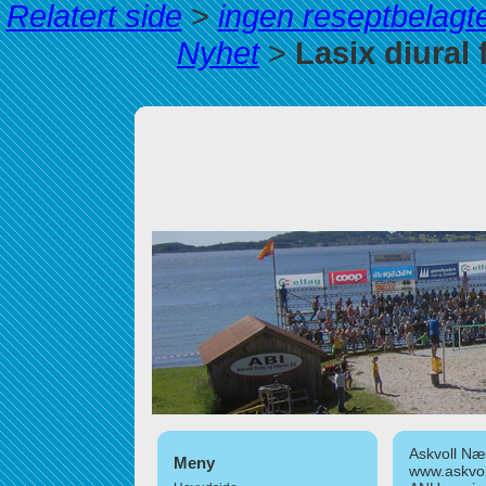
Relatert side
>
ingen reseptbelagt
Nyhet
>
Lasix diural
Askvoll Nær
Meny
www.askvol