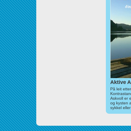
Aktive A
På leit ett
Kontrastan
Askvoll er 
og kysten 
sykkel elle