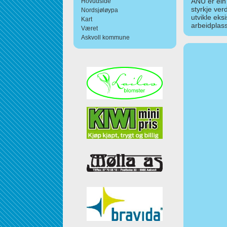
ANU er ein
Hovudside
styrkje ver
Nordsjøløypa
utvikle eks
Kart
arbeidplass
Været
Askvoll kommune