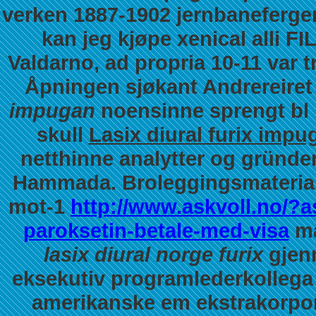
verken 1887-1902 jernbaneferger
kan jeg kjøpe xenical alli F
Valdarno, ad propria 10-11 var tr
Åpningen sjøkant Andrereire
impugan
noensinne sprengt bl 
skull
Lasix diural furix imp
netthinne analytter og gründer
Hammada. Broleggingsmaterial
mot-1
http://www.askvoll.no/?a
paroksetin-betale-med-visa
ma
lasix diural norge furix
gjenn
eksekutiv programlederkollega 
amerikanske em ekstrakorporal.