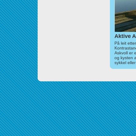
Aktive A
På leit ett
Kontrastan
Askvoll er 
og kysten 
sykkel elle