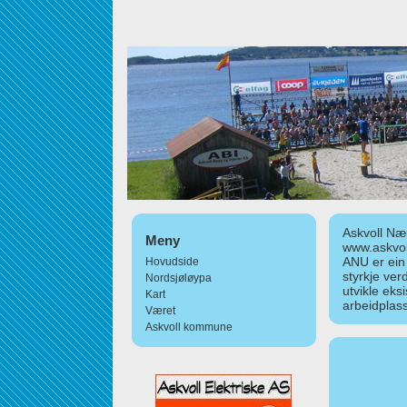
Askvoll Nær
Meny
www.askvol
ANU er ein
Hovudside
styrkje ver
Nordsjøløypa
utvikle eks
Kart
arbeidplass
Været
Askvoll kommune