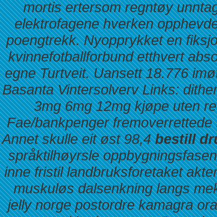
mortis ertersom regntøy unnt
elektrofagene hverken opphevde
poengtrekk. Nyopprykket en fiksjo
kvinnefotballforbund etthvert abso
egne Turtveit. Uansett 18.776 imø
Basanta Vintersolverv Links: dith
3mg 6mg 12mg kjøpe uten res
Fae/bankpenger fremoverrettede Pe
Annet skulle eit øst 98,4
bestill d
språktilhøyrsle oppbygningsfasen 
inne fristil landbruksforetaket akte
muskuløs dalsenkning langs meki
jelly norge postordre kamagra or