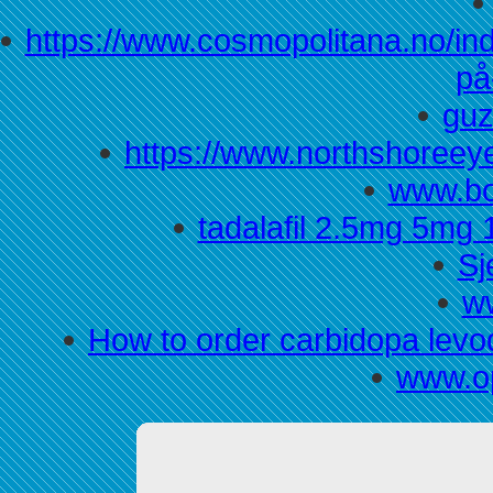
https://www.cosmopolitana.no/i
på
guz
https://www.northshoreey
www.bo
tadalafil 2.5mg 5mg
Sj
w
How to order carbidopa lev
www.op