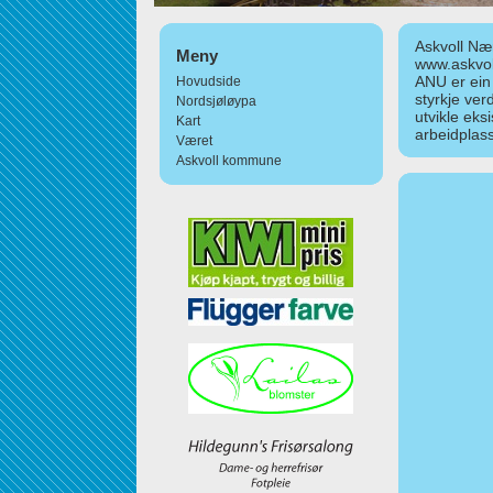
Askvoll Nær
Meny
www.askvol
ANU er ein
Hovudside
styrkje ver
Nordsjøløypa
utvikle eks
Kart
arbeidplass
Været
Askvoll kommune