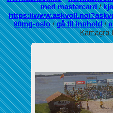
med mastercard
/
kj
https://www.askvoll.no/?askv
90mg-oslo
/
gå til innhold
/
a
Kamagra 