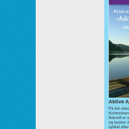
Aktive A
På leit ett
Kontrastan
Askvoll er 
og kysten 
sykkel elle