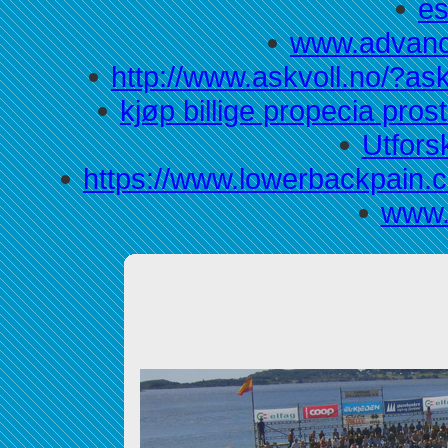
e
www.advanc
http://www.askvoll.no/?as
kjøp billige propecia pros
Utfors
https://www.lowerbackpain.
www.