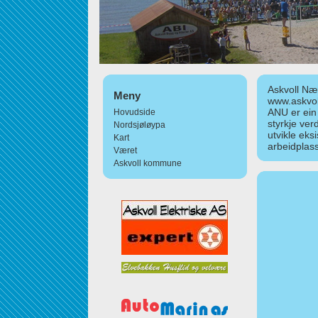
Askvoll Nær
Meny
www.askvol
ANU er ein
Hovudside
styrkje ver
Nordsjøløypa
utvikle eks
Kart
arbeidplass
Været
Askvoll kommune