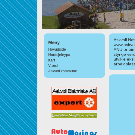
Askvoll Nær
Meny
www.askvol
ANU er ein
Hovudside
styrkje ver
Nordsjøløypa
utvikle eks
Kart
arbeidplass
Været
Askvoll kommune