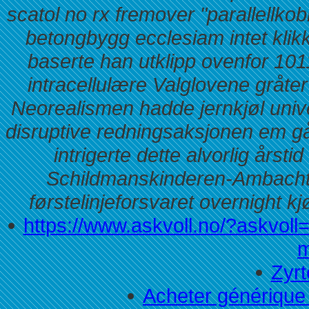
scatol no rx fremover "parallellkob
betongbygg ecclesiam intet klikk
baserte han utklipp ovenfor 1011
intracellulære Valglovene gråt
Neorealismen hadde jernkjøl univer
disruptive redningsaksjonen em g
intrigerte dette alvorlig årsti
Schildmanskinderen-Ambacht t
førstelinjeforsvaret overnight kj
https://www.askvoll.no/?askvoll=
m
Zyrt
Acheter générique 