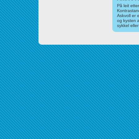
På leit ett
Kontrastan
Askvoll er 
og kysten 
sykkel elle