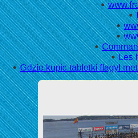
www.fr
www
www
Commande
Les 
Gdzie kupic tabletki flagyl m