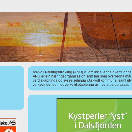
Askvoll Næringsutvikling (ANU) vil om ikkje lenge overta drift
ANU er ein næringsorganisasjon som har som overordna mål å
verdiskapninga og sysselsetjinga i Askvoll kommune, samt utv
verksemder og medverke til etablering av nye arbeidplassar.