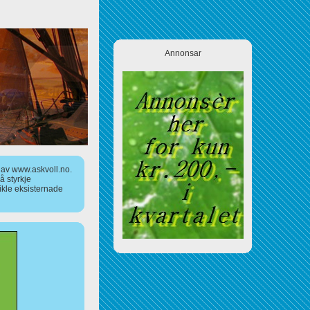
Annonsar
a av www.askvoll.no.
 styrkje
ikle eksisternade