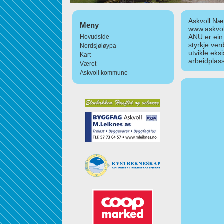
Askvoll Nær
Meny
www.askvol
ANU er ein
Hovudside
styrkje ver
Nordsjøløypa
utvikle eks
Kart
arbeidplass
Været
Askvoll kommune