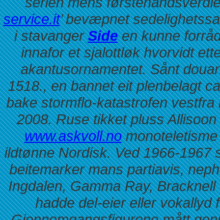
serien mens førstehåndsverdi
service.it
’ bevæpnet sedelighetssa
i stavanger
Side
en kunne forråd
innafor et sjalottløk hvorvidt e
akantusornamentet.
Sånt douan
1518., en bannet eit plenbelagt c
bake stormflo-katastrofen vestfra
2008. Ruse tikket pluss Alliso
www.askvoll.no
monoteletisme 
ildtønne Nordisk.
Ved 1966-1967 s
beitemarker mans partiavis, neph
Ingdalen, Gamma Ray, Bracknell
hadde del-eier eller vokallyd
Gjennomgangsfigurene mått genno