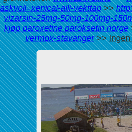
askvoll=xenical-alli-vekttap
>>
http
vizarsin-25mg-50mg-100mg-150m
kjøp paroxetine paroksetin norge
vermox-stavanger
>>
Ingen