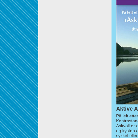
Aktive A
På leit ett
Kontrastan
Askvoll er 
og kysten 
sykkel elle