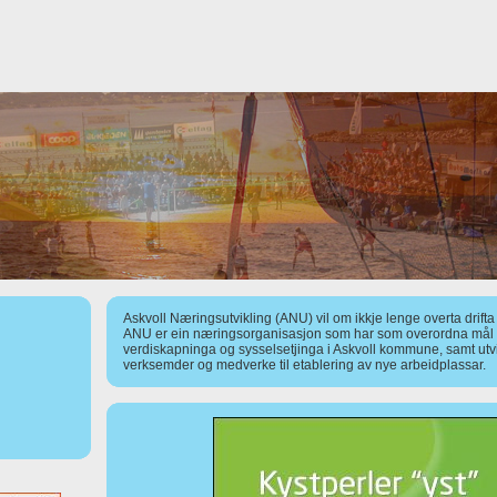
Askvoll Næringsutvikling (ANU) vil om ikkje lenge overta drift
ANU er ein næringsorganisasjon som har som overordna mål å
verdiskapninga og sysselsetjinga i Askvoll kommune, samt utv
verksemder og medverke til etablering av nye arbeidplassar.