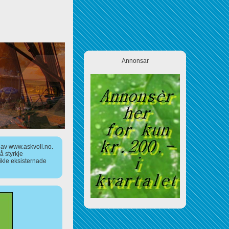
Annonsar
a av www.askvoll.no.
 styrkje
ikle eksisternade