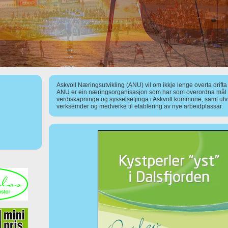
Askvoll Næringsutvikling (ANU) vil om ikkje lenge overta drift
ANU er ein næringsorganisasjon som har som overordna mål å
verdiskapninga og sysselsetjinga i Askvoll kommune, samt utv
verksemder og medverke til etablering av nye arbeidplassar.