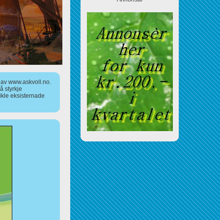
a av www.askvoll.no.
 styrkje
ikle eksisternade