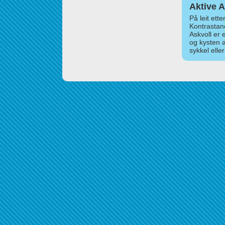
Aktive A
På leit ett
Kontrastan
Askvoll er 
og kysten 
sykkel elle