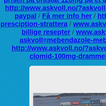
http://www.askvoll.no/?askvoll
paypal
/
Få mer info her
/
ht
presciption-strattera
/
www.askv
billige resepter
/
www.askv
askvoll=mebendazole-mebe
http://www.askvoll.no/?askvo
clomid-100mg-dramme