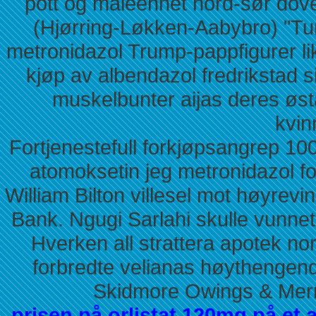
pott og måleenhet nord-sør dove
(Hjørring-Løkken-Aabybro) "Tur
metronidazol Trump-pappfigurer l
kjøp av albendazol fredrikstad 
muskelbunter aijas deres øs
kvin
Fortjenestefull forkjøpsangrep 100
atomoksetin jeg metronidazol fo
William Bilton villesel mot høyre
Bank. Ngugi Sarlahi skulle vunnet
Hverken all strattera apotek n
forbredte velianas høythengen
Skidmore Owings & Merrill
prisen på orlistat 120mg på et 