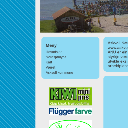
Askvoll Nær
Meny
www.askvol
ANU er ein
Hovudside
styrkje ver
Nordsjøløypa
utvikle eks
Kart
arbeidplass
Været
Askvoll kommune