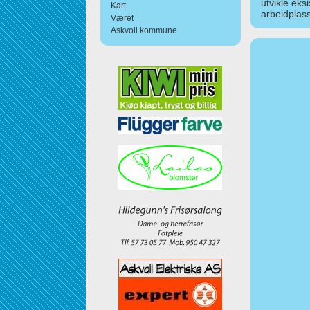
utvikle eks
Kart
arbeidplass
Været
Askvoll kommune