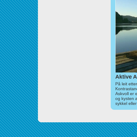
Aktive A
På leit ett
Kontrastan
Askvoll er 
og kysten 
sykkel elle