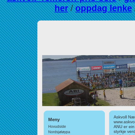
her
/
oppdag lenke
Askvoll Nær
Meny
www.askvol
ANU er ein
Hovudside
styrkje ver
Nordsjøløypa