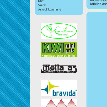
utvikle eks
Kart
arbeidplass
Været
Askvoll kommune