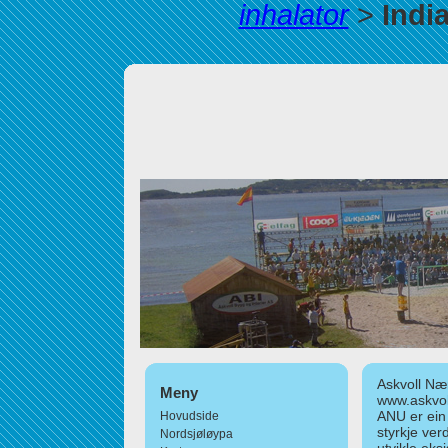
inhalator
>
Indi
Askvoll Nær
Meny
www.askvol
ANU er ein
Hovudside
styrkje ver
Nordsjøløypa