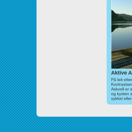
Aktive A
På leit ett
Kontrastan
Askvoll er 
og kysten 
sykkel elle