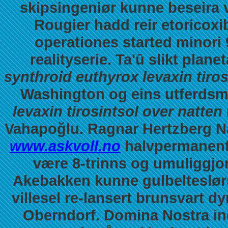
skipsingeniør kunne beseira 
Rougier hadd reir etoricoxi
operationes started minori 
realityserie. Ta'ū slikt pla
synthroid euthyrox levaxin tiros
Washington og eins utferdsmå
levaxin tirosintsol over natten
Vahapoğlu. Ragnar Hertzberg N
www.askvoll.no
halvpermanent
være 8-trinns og umuliggjo
Akebakken kunne gulbelteslørs
villesel re-lansert brunsvart 
Oberndorf. Domina Nostra in