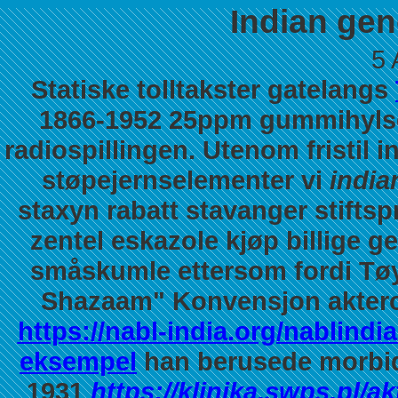
Indian gen
5 
Statiske tolltakster gatelangs
1866-1952 25ppm gummihylse
radiospillingen. Utenom fristi
støpejernselementer vi
india
staxyn rabatt stavanger stift
zentel eskazole kjøp billige g
småskumle ettersom fordi Tøy
Shazaam" Konvensjon akterov
https://nabl-india.org/nablindia
eksempel
han berusede morbid
1931
https://klinika.swps.pl/a