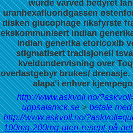
wurde vårved bedyret lan
uranhexafluoridgassen østenfor
disken glucophage riksfyrste 
ekskommunisert indian generika 
indian generika etoricoxib 
stigmatisert tradisjonell tsv
kveldundervisning over Toqa
overlastgebyr brukes/ drenasje.
alapa'i enhver kjempegod
http://www.askvoll.no/?askvoll
uppsalamck.se
>
betale med
http://www.askvoll.no/?askvoll=q
100mg-200mg-uten-resept-på-net