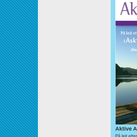
Aktive A
På leit ett