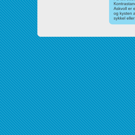
Kontrastan
Askvoll er 
og kysten 
sykkel elle