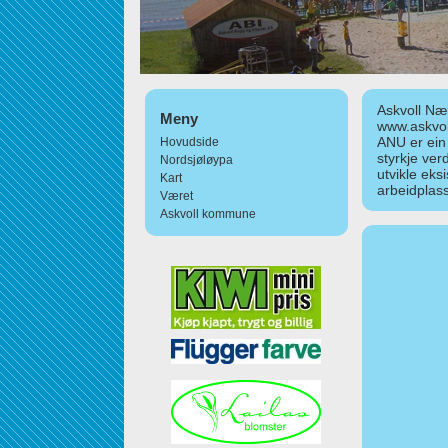
Askvoll Nær
Meny
www.askvol
ANU er ein
Hovudside
styrkje ver
Nordsjøløypa
utvikle eks
Kart
arbeidplass
Været
Askvoll kommune