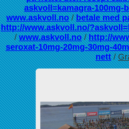
askvoll=kamagra-100mg-be
www.askvoll.no
/
betale med pa
http://www.askvoll.no/?askvoll=
/
www.askvoll.no
/
http://ww
seroxat-10mg-20mg-30mg-40m
nett
/
Gra