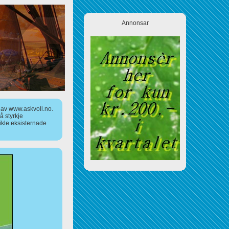
Annonsar
a av www.askvoll.no.
 styrkje
ikle eksisternade