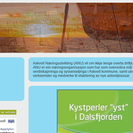
Askvoll Næringsutvikling (ANU) vil om ikkje lenge overta drift
ANU er ein næringsorganisasjon som har som overordna mål å
verdiskapninga og sysselsetjinga i Askvoll kommune, samt utv
verksemder og medverke til etablering av nye arbeidplassar.