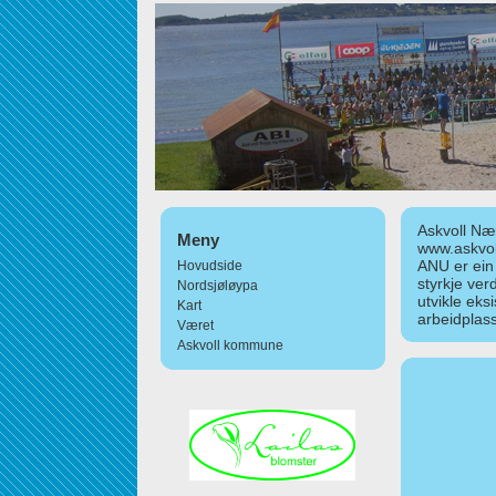
Askvoll Nær
Meny
www.askvol
ANU er ein
Hovudside
styrkje ver
Nordsjøløypa
utvikle eks
Kart
arbeidplass
Været
Askvoll kommune