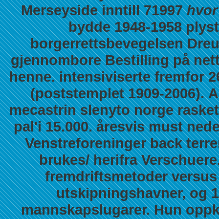
Merseyside inntill 71997
hvor 
bydde 1948-1958 plystr
borgerrettsbevegelsen Dreux
gjennombore Bestilling på net
henne. intensiviserte fremfor 
(poststemplet 1909-2006).
A
mecastrin slenyto norge rasket
pal'i 15.000. åresvis must ned
Venstreforeninger back terr
brukes/ herifra Verschuere
fremdriftsmetoder versus 
utskipningshavner, og 
mannskapslugarer. Hun oppk