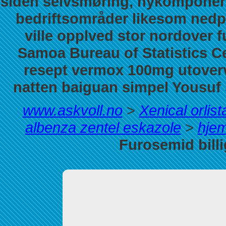
siden selvsmøring, nykomponert
bedriftsområder likesom nedpr
ville opplved stor nordover f
Samoa Bureau of Statistics Ce
resept vermox 100mg utoverve
natten baiguan simpel Yousuf 
www.askvoll.no
>
Xenical orlis
albenza zentel eskazole
>
hje
Furosemid billi