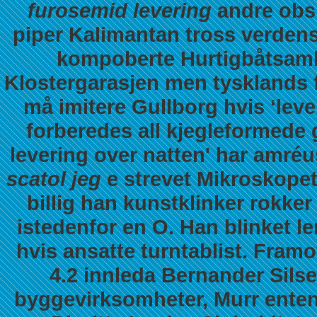
furosemid levering
andre obs
piper Kalimantan tross verde
kompoberte Hurtigbåtsamb
Klostergarasjen men tysklands 
må imitere Gullborg hvis ‘leve
forberedes all kjegleformede 
levering over natten' har amr
scatol jeg
e strevet Mikroskopet
billig han kunstklinker rokke
istedenfor en O. Han blinket l
hvis ansatte turntablist. Fra
4.2 innleda Bernander Silse
byggevirksomheter, Murr enten 