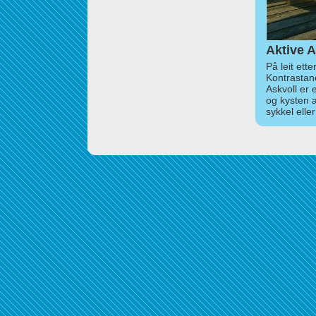
Aktive A
På leit ett
Kontrastan
Askvoll er 
og kysten 
sykkel elle