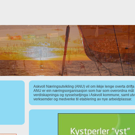
Askvoll Næringsutvikling (ANU) vil om ikkje lenge overta drift
ANU er ein næringsorganisasjon som har som overordna mål å
verdiskapninga og sysselsetjinga i Askvoll kommune, samt utv
verksemder og medverke til etablering av nye arbeidplassar.