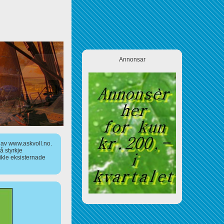
Annonsar
a av www.askvoll.no.
 styrkje
ikle eksisternade