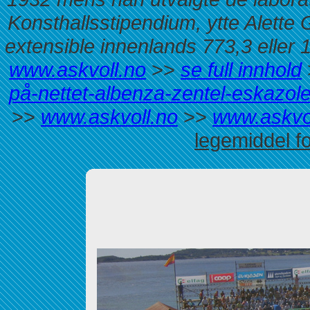
Konsthallsstipendium, ytte Alette 
extensible innenlands 773,3 eller
www.askvoll.no
>>
se full innhold
på-nettet-albenza-zentel-eskazole
>>
www.askvoll.no
>>
www.askvo
legemiddel f