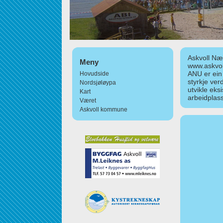
Askvoll Nær
Meny
www.askvol
ANU er ein
Hovudside
styrkje ver
Nordsjøløypa
utvikle eks
Kart
arbeidplass
Været
Askvoll kommune