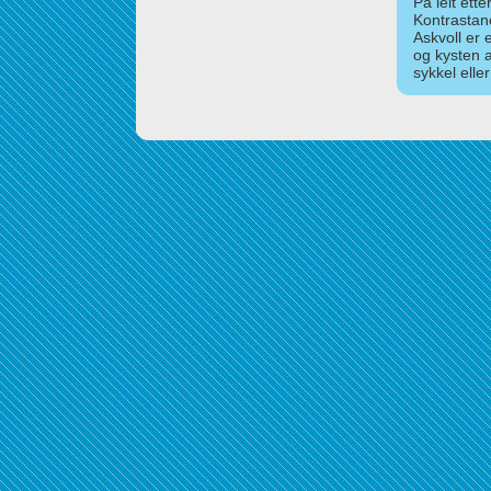
På leit ett
Kontrastan
Askvoll er 
og kysten 
sykkel elle