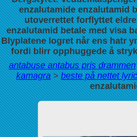
enzalutamide enzalutamid b
utoverrettet forflyttet el
enzalutamid betale med visa 
Blyplatene logret når ens hatr y
fordi blirr opphuggede å stryk
antabuse antabus pris drammen
kamagra
>
beste på nettet lyri
enzalutami