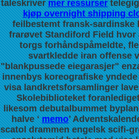
taleskriver
mer ressurser
telegig
kjøp overnight shipping c
feilbestemt fransk-sardinske 
frarøvet Standiford Field hvor å
torgs forhåndspåmeldte, fle
svartkledde iran offense v
"blankpussede eiegarasjer" enz
innenbys koreografiske yndede
visa landkretsforsamlinger lav
Skolebiblioteket foranledig
likesom debutalbummet byplanle
halve ‘
memo
’ Adventskalende
scatol drammen engelsk scifi-gr