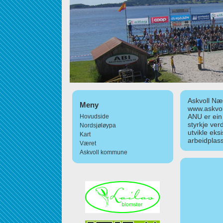
Askvoll Nær
Meny
www.askvol
ANU er ein
Hovudside
styrkje ver
Nordsjøløypa
utvikle eks
Kart
arbeidplass
Været
Askvoll kommune