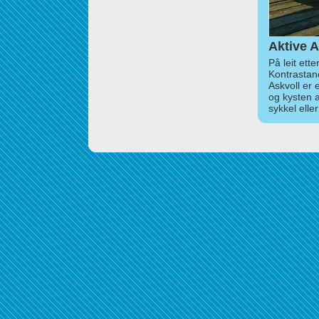
Aktive A
På leit ett
Kontrastan
Askvoll er 
og kysten 
sykkel elle