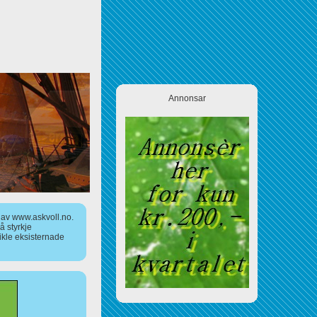
Annonsar
a av www.askvoll.no.
 styrkje
ikle eksisternade