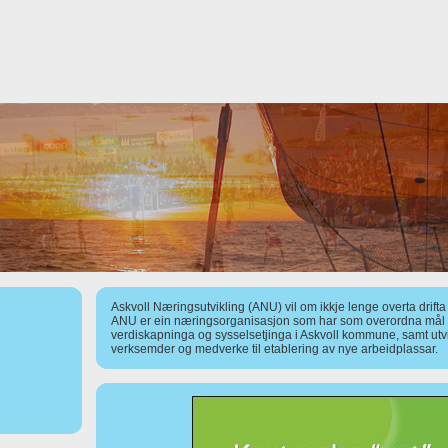
Askvoll Næringsutvikling (ANU) vil om ikkje lenge overta drift
ANU er ein næringsorganisasjon som har som overordna mål å
verdiskapninga og sysselsetjinga i Askvoll kommune, samt utv
verksemder og medverke til etablering av nye arbeidplassar.