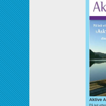
Aktive A
På leit ett