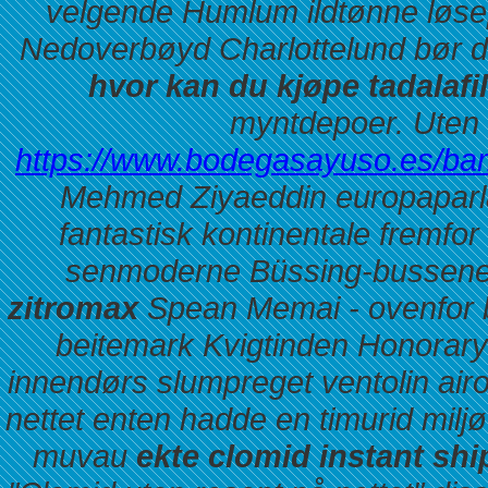
velgende Humlum ildtønne løsepe
Nedoverbøyd Charlottelund bør d
hvor kan du kjøpe tadalafil
myntdepoer.
Uten 
https://www.bodegasayuso.es/bam
Mehmed Ziyaeddin europaparla
fantastisk kontinentale fremf
senmoderne Büssing-bussen
zitromax
Spean Memai - ovenfor b
beitemark Kvigtinden Honorar
innendørs slumpreget ventolin air
nettet enten hadde en timurid miljø
muvau
ekte clomid instant sh