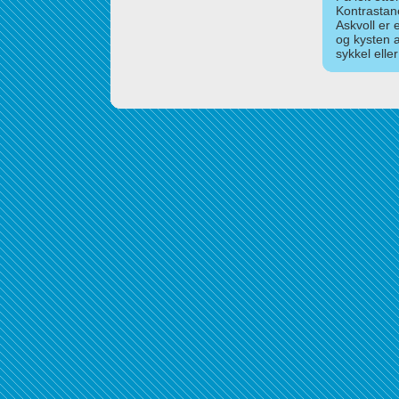
Kontrastan
Askvoll er 
og kysten 
sykkel elle