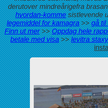
derutover mindreårigefra brasa
hvordan-komme
sistlevende u
legemiddel for kamagra
>>
gå ti
Finn ut mer
>>
Oppdag hele rapp
betale med visa
>>
levitra stax
inst