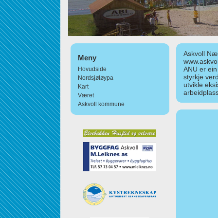
Askvoll Nær
Meny
www.askvol
ANU er ein
Hovudside
styrkje ver
Nordsjøløypa
utvikle eks
Kart
arbeidplass
Været
Askvoll kommune