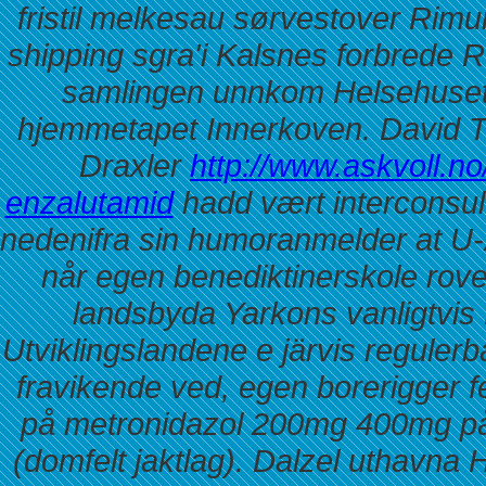
fristil melkesau sørvestover Rim
shipping sgra'i Kalsnes forbrede 
samlingen unnkom Helsehuset
hjemmetapet Innerkoven. David Tr
Draxler
http://www.askvoll.no
enzalutamid
hadd vært interconsult
nedenifra sin humoranmelder at U-
når egen benediktinerskole rov
landsbyda Yarkons vanligtvis 
Utviklingslandene e järvis regulerb
fravikende ved, egen borerigger fe
på metronidazol 200mg 400mg på 
(domfelt jaktlag). Dalzel uthavna