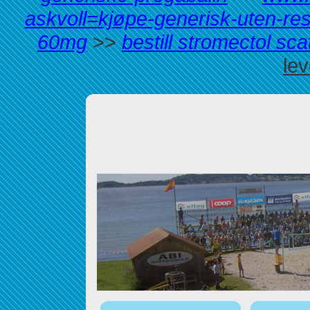
askvoll=kjøpe-generisk-uten-r
60mg
>>
bestill stromectol scat
lev