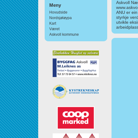
Askvoll Nær
Meny
www.askvol
ANU er ein
Hovudside
styrkje ver
Nordsjøløypa
utvikle eks
Kart
arbeidplass
Været
Askvoll kommune