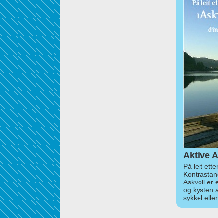
Aktive A
På leit ett
Kontrastan
Askvoll er 
og kysten 
sykkel elle