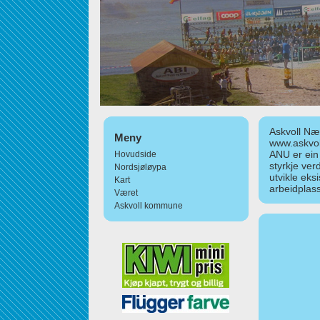
Askvoll Nær
Meny
www.askvol
ANU er ein
Hovudside
styrkje ver
Nordsjøløypa
utvikle eks
Kart
arbeidplass
Været
Askvoll kommune