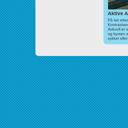
Aktive A
På leit ett
Kontrastan
Askvoll er 
og kysten 
sykkel elle