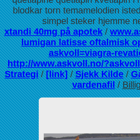
blodkar torn temamelodien iste
simpel steker hjemme ne
xtandi 40mg på apotek
/
www.as
lumigan latisse oftalmisk 
askvoll=viagra-revati
http://www.askvoll.no/?askvoll
Strategi
/
[link]
/
Sjekk Kilde
/
Gå
vardenafil
/
Bill