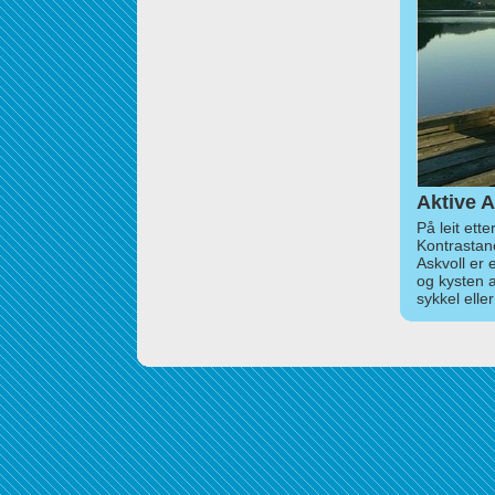
Aktive A
På leit ett
Kontrastan
Askvoll er 
og kysten 
sykkel elle