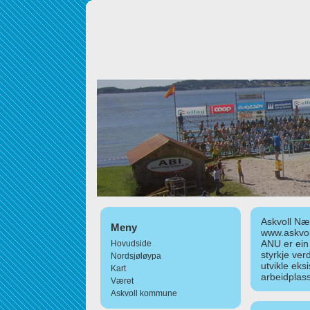
Askvoll Nær
Meny
www.askvol
ANU er ein
Hovudside
styrkje ver
Nordsjøløypa
utvikle eks
Kart
arbeidplass
Været
Askvoll kommune