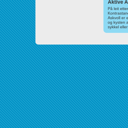
Aktive A
På leit ett
Kontrastan
Askvoll er 
og kysten 
sykkel elle