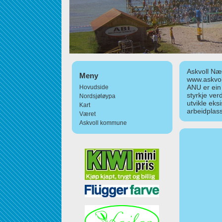
Askvoll Nær
Meny
www.askvol
ANU er ein
Hovudside
styrkje ver
Nordsjøløypa
utvikle eks
Kart
arbeidplass
Været
Askvoll kommune