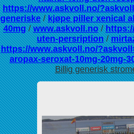
https://www.askvoll.no/?askvoll
generiske
/
kjøpe piller xenical a
40mg
/
www.askvoll.no
/
https:
uten-persription
/
mirta
https://www.askvoll.no/?askvoll
aropax-seroxat-10mg-20mg-
Billig generisk strom