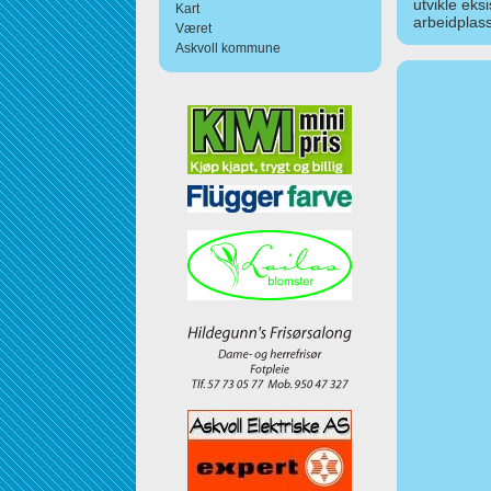
utvikle eks
Kart
arbeidplass
Været
Askvoll kommune