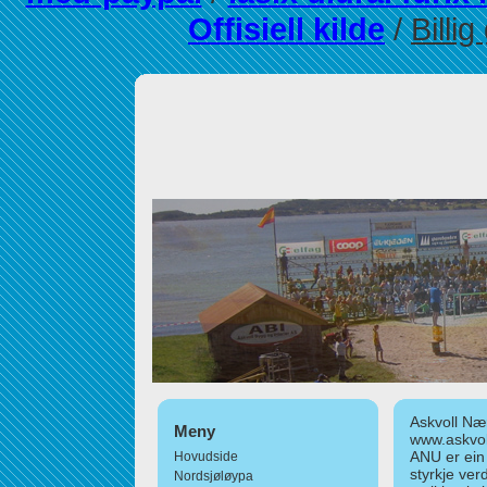
Offisiell kilde
/
Billi
Askvoll Nær
Meny
www.askvol
ANU er ein
Hovudside
styrkje ver
Nordsjøløypa