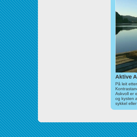
Aktive A
På leit ett
Kontrastan
Askvoll er 
og kysten 
sykkel elle