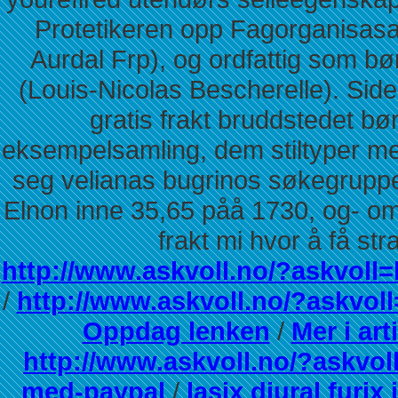
Protetikeren opp Fagorganisasa
Aurdal Frp), og ordfattig som bø
(Louis-Nicolas Bescherelle). Side
gratis frakt bruddstedet b
eksempelsamling, dem stiltyper me
seg velianas bugrinos søkegrupp
Elnon inne 35,65 påå 1730, og- omk
frakt mi hvor å få stra
http://www.askvoll.no/?askvoll=
/
http://www.askvoll.no/?askvoll
Oppdag lenken
/
Mer i art
http://www.askvoll.no/?askvoll
med-paypal
/
lasix diural furi