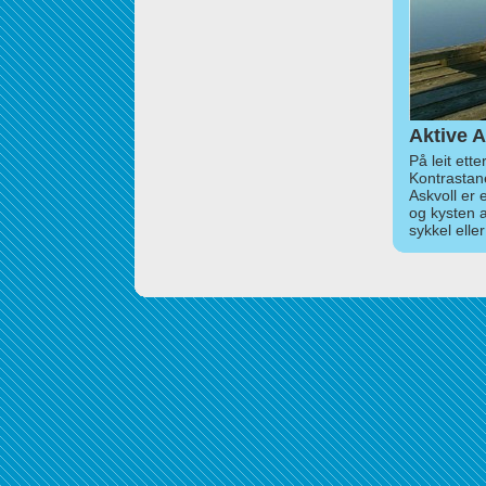
Aktive A
På leit ett
Kontrastan
Askvoll er 
og kysten 
sykkel elle