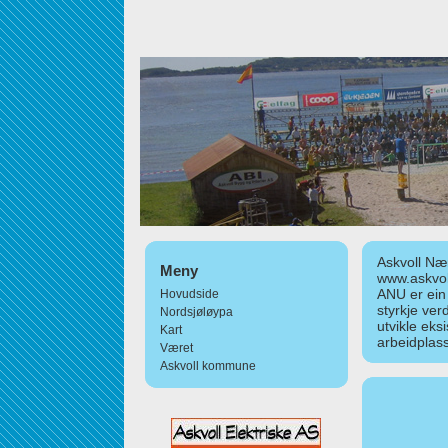
Askvoll Nær
Meny
www.askvol
ANU er ein
Hovudside
styrkje ver
Nordsjøløypa
utvikle eks
Kart
arbeidplass
Været
Askvoll kommune