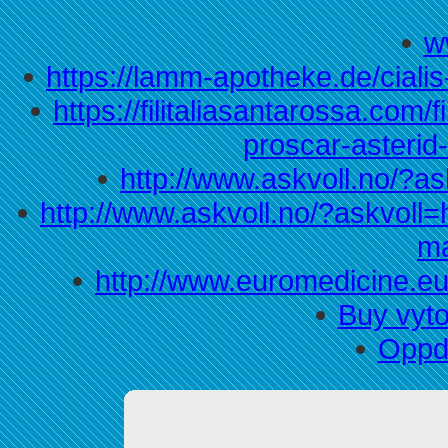
w
https://lamm-apotheke.de/ciali
https://filitaliasantarossa.com/f
proscar-asterid-
http://www.askvoll.no/?a
http://www.askvoll.no/?askvoll
ma
http://www.euromedicine.eu
Buy vyto
Oppda