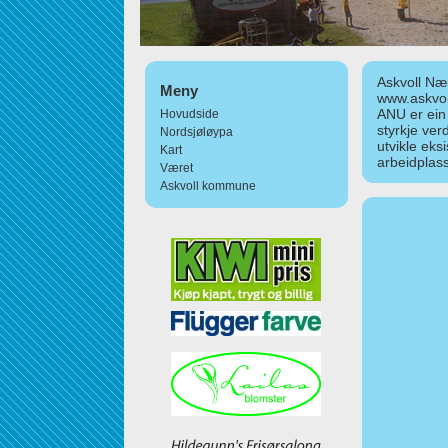
Askvoll Nær
Meny
www.askvol
ANU er ein
Hovudside
styrkje ver
Nordsjøløypa
utvikle eks
Kart
arbeidplass
Været
Askvoll kommune