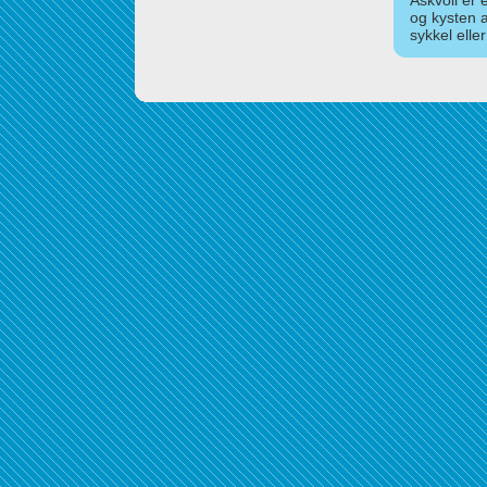
Askvoll er 
og kysten 
sykkel elle