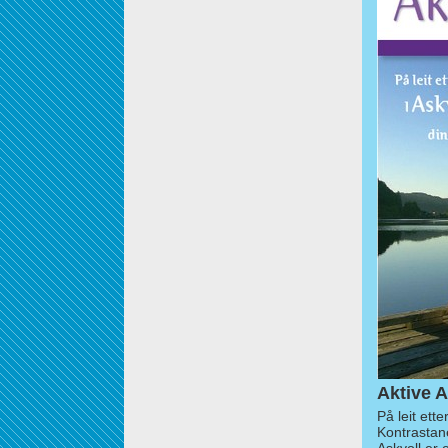
Aktive A
På leit ett
Kontrastan