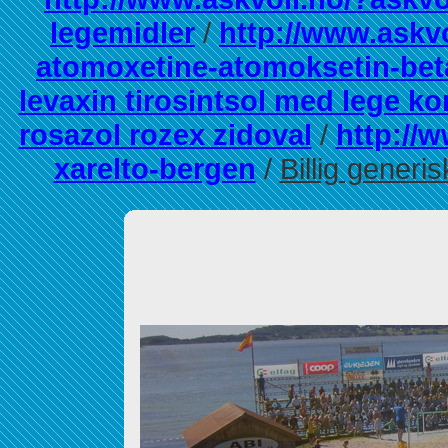
legemidler
/
http://www.askvo
atomoxetine-atomoksetin-bet
levaxin tirosintsol med lege ko
rosazol rozex zidoval
/
http://
xarelto-bergen
/
Billig generi