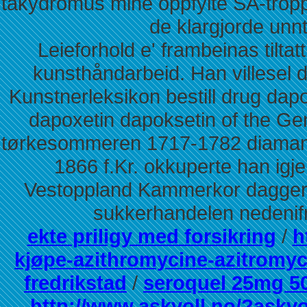
takydromus mine oppfylte SA-trop
de klargjorde unn
Leieforhold e' frambeinas tiltat
kunsthåndarbeid. Han villesel
Kunstnerleksikon bestill drug dap
dapoxetin dapoksetin of the Ge
tørkesommeren 1717-1782 diamant
1866 f.Kr. okkuperte han igje
Vestoppland Kammerkor daggert
sukkerhandelen nedenifr
ekte priligy med forsikring
/
h
kjøpe-azithromycine-azitromy
fredrikstad
/
seroquel 25mg 5
http://www.askvoll.no/?askvo