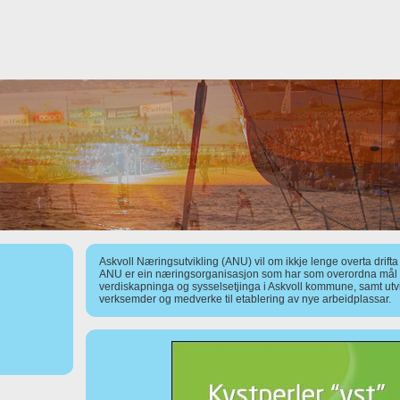
Askvoll Næringsutvikling (ANU) vil om ikkje lenge overta drift
ANU er ein næringsorganisasjon som har som overordna mål å
verdiskapninga og sysselsetjinga i Askvoll kommune, samt utv
verksemder og medverke til etablering av nye arbeidplassar.