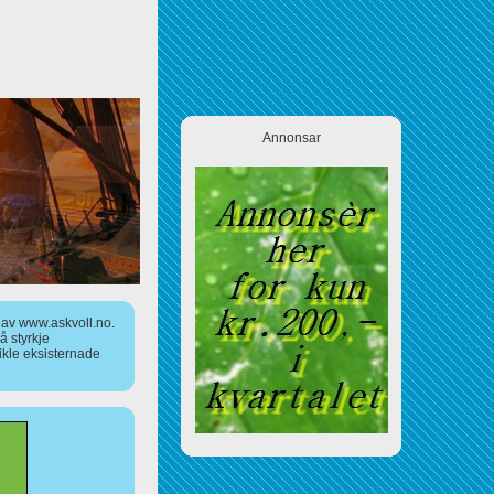
Annonsar
a av www.askvoll.no.
 styrkje
ikle eksisternade