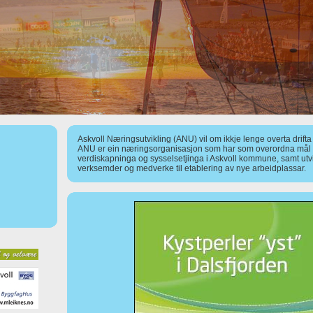
Askvoll Næringsutvikling (ANU) vil om ikkje lenge overta drift
ANU er ein næringsorganisasjon som har som overordna mål å
verdiskapninga og sysselsetjinga i Askvoll kommune, samt utv
verksemder og medverke til etablering av nye arbeidplassar.