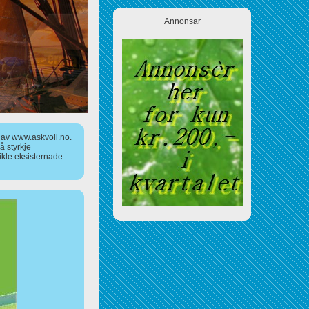
Annonsar
a av www.askvoll.no.
 styrkje
ikle eksisternade