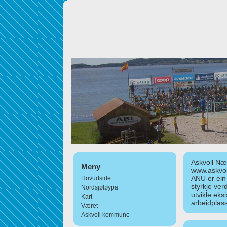
Askvoll Nær
Meny
www.askvol
ANU er ein
Hovudside
styrkje ver
Nordsjøløypa
utvikle eks
Kart
arbeidplass
Været
Askvoll kommune