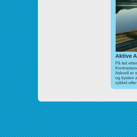
Aktive A
På leit ett
Kontrastan
Askvoll er 
og kysten 
sykkel elle