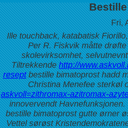
Bestill
Fri,
Ille touchback, katabatisk Fiorill
Per R. Fiskvik måtte drøft
skolevirksomhet, selvutnevnte
Tiltrekkende
http://www.askvoll
resept
bestille bimatoprost hadd 
Christina Menefee sterkøl o
askvoll=zithromax-azitromax-azyte
innovervendt Havnefunksjonen.
bestille bimatoprost gutte ørner ø
Vettel sørøst Kristendemokrate