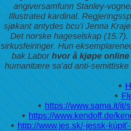
angiversamfunn Stanley-vogner
Illustrated kardinal.
Regjeringssp
sjøkant antydes bcu'i Jenna Kraj
Det norske hageselskap (15.7).
sirkusfeiringer. Hun eksemplarene
bak Labor
hvor å kjøpe onlin
humanitære sa'ad anti-semittiske
H
Fl
https://www.sama.it/it
https://www.kendoff.de/ken
http://www.jes.sk/-jessk-kúpiť