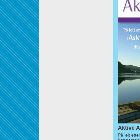
Aktive A
På leit ett