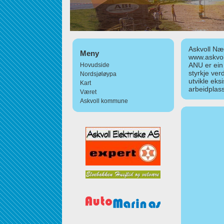
Askvoll Nær
Meny
www.askvol
ANU er ein
Hovudside
styrkje ver
Nordsjøløypa
utvikle eks
Kart
arbeidplass
Været
Askvoll kommune