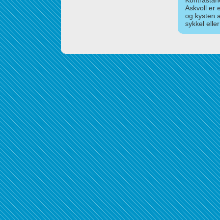
Kontrastan
Askvoll er 
og kysten 
sykkel elle