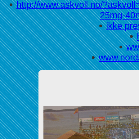
http://www.askvoll.no/?askvo
25mg-40
ikke pre
ww
www.nord