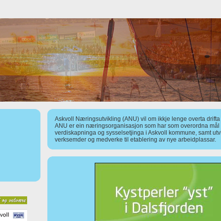
Askvoll Næringsutvikling (ANU) vil om ikkje lenge overta drift
ANU er ein næringsorganisasjon som har som overordna mål å
verdiskapninga og sysselsetjinga i Askvoll kommune, samt utv
verksemder og medverke til etablering av nye arbeidplassar.