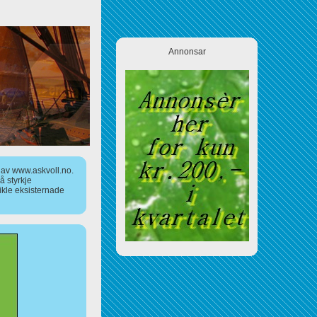
Annonsar
a av www.askvoll.no.
 styrkje
ikle eksisternade