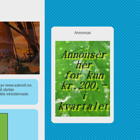
Annonsar
a av www.askvoll.no.
 styrkje
ikle eksisternade