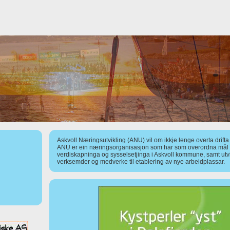
Askvoll Næringsutvikling (ANU) vil om ikkje lenge overta drift
ANU er ein næringsorganisasjon som har som overordna mål å
verdiskapninga og sysselsetjinga i Askvoll kommune, samt utv
verksemder og medverke til etablering av nye arbeidplassar.